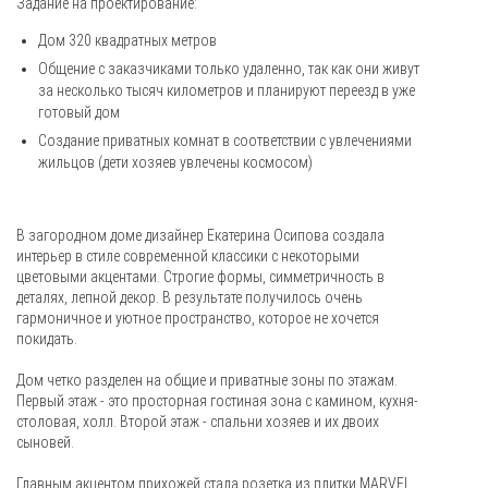
Задание на проектирование:
Дом 320 квадратных метров
Общение с заказчиками только удаленно, так как они живут
за несколько тысяч километров и планируют переезд в уже
готовый дом
Создание приватных комнат в соответствии с увлечениями
жильцов (дети хозяев увлечены космосом)
В загородном доме дизайнер Екатерина Осипова создала
интерьер в стиле современной классики с некоторыми
цветовыми акцентами. Строгие формы, симметричность в
деталях, лепной декор. В результате получилось очень
гармоничное и уютное пространство, которое не хочется
покидать.
Дом четко разделен на общие и приватные зоны по этажам.
Первый этаж - это просторная гостиная зона с камином, кухня-
столовая, холл. Второй этаж - спальни хозяев и их двоих
сыновей.
Главным акцентом прихожей стала розетка из плитки MARVEL