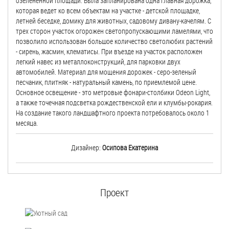
озелененной площади. Была запланирована одна главная дорожка,
которая ведет ко всем объектам на участке - детской площадке,
летней беседке, домику для животных, садовому дивану-качелям. С
трех сторон участок огорожен светопропускающими ламелями, что
позволило использован большое количество светолюбих растений
- сирень, жасмин, клематисы. При въезде на участок расположен
легкий навес из металлоконструкций, для парковки двух
автомобилей. Материал для мощения дорожек - серо-зеленый
песчаник, плитняк - натуральный камень, по приемлемой цене.
Основное освещение - это метровые фонари-столбики Odeon Light,
а также точечная подсветка рождественской ели и клумбы-рокария.
На создание такого ландшафтного проекта потребовалось около 1
месяца.
Дизайнер:
Осипова Екатерина
Проект